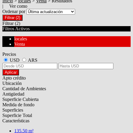
Inicio
>
locales
>
Venta
> Resultados
| Ver como
Ordenar por
Filtrar
(2)
Filtrar
(2)
Filtros Activos
locales
Venta
Precios
USD
ARS
Aplicar
Apto crédito
Ubicación
Cantidad de Ambientes
Antigüedad
Superficie Cubierta
Medida de fondo
Superficies
Superficie Total
Características
135.50 m²