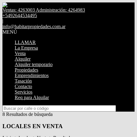
Ventas: 4263003 Administración: 4264983
+5492644534495
|
info@habitarpropiedades.com.ar
MENÚ
LLAMAR
La Empresa
Venta
Alquiler
Alquiler temporario
Propiedades
Emprendimientos
Tasación
Contacto
Servicios
Req para Alquilar
8 Resultados de búsqueda
LOCALES EN VENTA